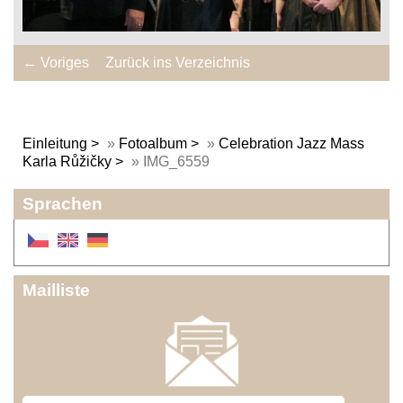
← Voriges
Zurück ins Verzeichnis
Einleitung
»
Fotoalbum
»
Celebration Jazz Mass
Karla Růžičky
»
IMG_6559
Sprachen
Mailliste