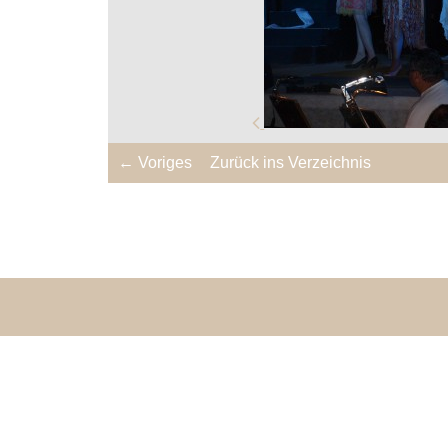
← Voriges
Zurück ins Verzeichnis