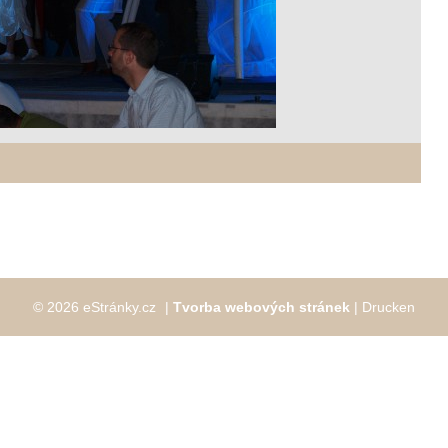
© 2026 eStránky.cz
|
Tvorba webových stránek
|
Drucken