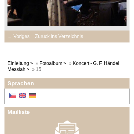
← Voriges
Zurück ins Verzeichnis
Einleitung
»
Fotoalbum
»
Koncert - G. F. Händel:
Messiah
»
15
Sprachen
Mailliste