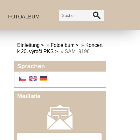
FOTOALBUM
Einleitung
»
Fotoalbum
»
Koncert
k 20. výročí PKS
»
SAM_9198
Sprachen
Mailliste