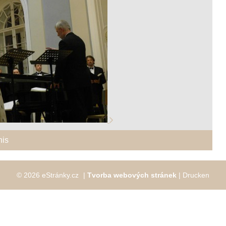
nis
© 2026 eStránky.cz
|
Tvorba webových stránek
|
Drucken