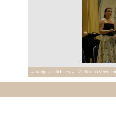
← Voriges
nächstes →
Zurück ins Verzeich