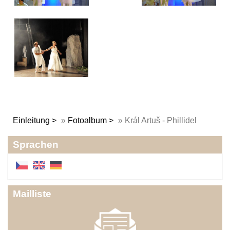
Einleitung
»
Fotoalbum
»
Král Artuš - Phillidel
Sprachen
Mailliste