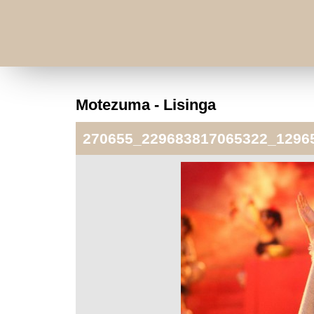
Motezuma - Lisinga
270655_229683817065322_1296