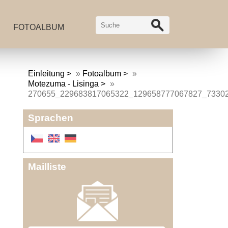
FOTOALBUM
Einleitung
»
Fotoalbum
»
Motezuma - Lisinga
»
270655_229683817065322_129658777067827_7330
Sprachen
Mailliste