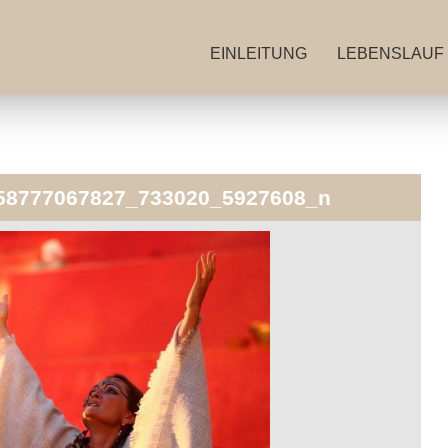
EINLEITUNG
LEBENSLAUF
58777067827_733020_5927608_n