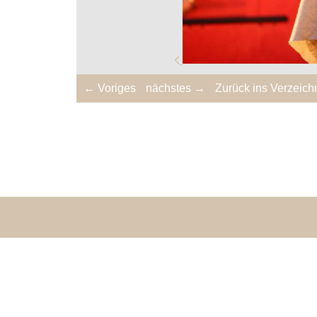
← Voriges
nächstes →
Zurück ins Verzeich