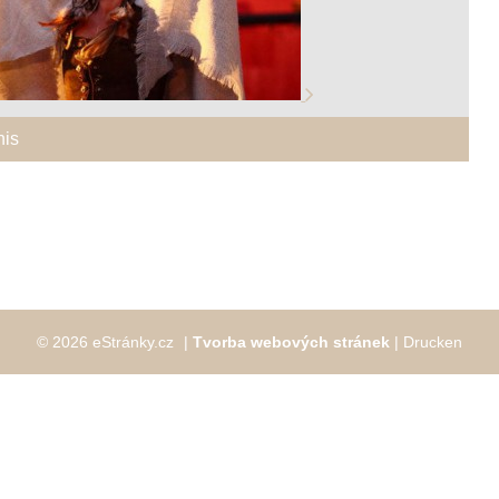
nis
© 2026 eStránky.cz
|
Tvorba webových stránek
|
Drucken