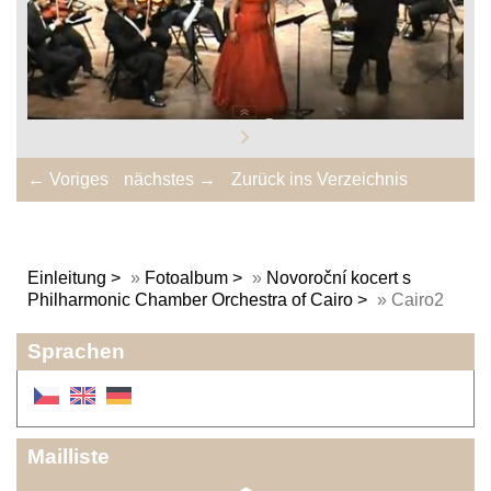
← Voriges
nächstes →
Zurück ins Verzeichnis
Einleitung
»
Fotoalbum
»
Novoroční kocert s
Philharmonic Chamber Orchestra of Cairo
»
Cairo2
Sprachen
Mailliste