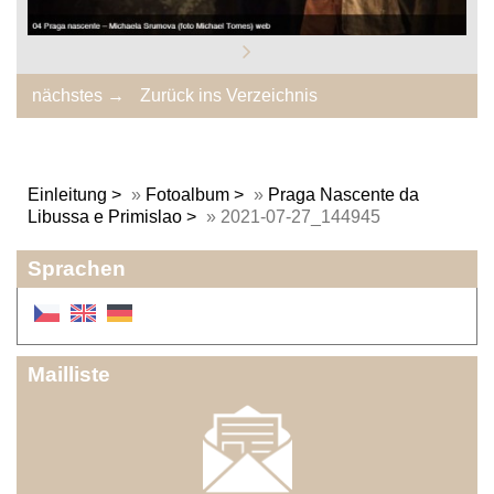
nächstes →
Zurück ins Verzeichnis
Einleitung
»
Fotoalbum
»
Praga Nascente da
Libussa e Primislao
»
2021-07-27_144945
Sprachen
Mailliste