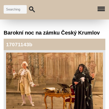
Barokní noc na zámku Český Krumlov
17071143b