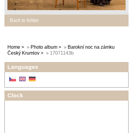
Back to folder
Home
»
Photo album
»
Barokní noc na zámku
Český Krumlov
»
17071143b
Languages
Clock