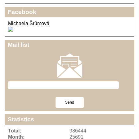
Facebook
Michaela Šrůmová
Mail list
Statistics
Total:
986444
Month:
25691