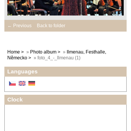
← Previous
Back to folder
Home
»
Photo album
»
Ilmenau, Festhalle,
Německo
»
foto_4_-_Ilmenau (1)
Languages
Clock