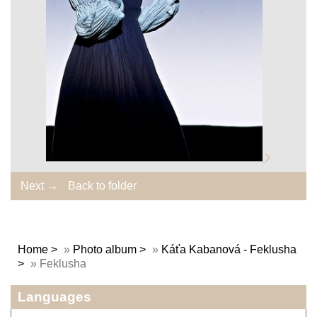
Next →
Back to folder
Home
»
Photo album
»
Káťa Kabanová - Feklusha
»
Feklusha
Languages