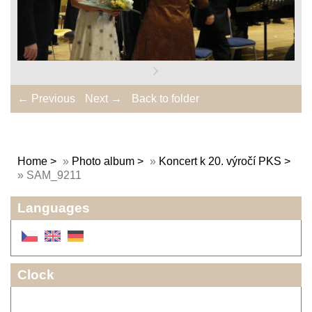
← Previous
Next →
Back to folder
Home
»
Photo album
»
Koncert k 20. výročí PKS
»
SAM_9211
Languages
Clock