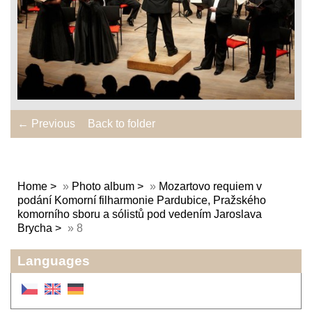
← Previous
Back to folder
Home
»
Photo album
»
Mozartovo requiem v
podání Komorní filharmonie Pardubice, Pražského
komorního sboru a sólistů pod vedením Jaroslava
Brycha
»
8
Languages