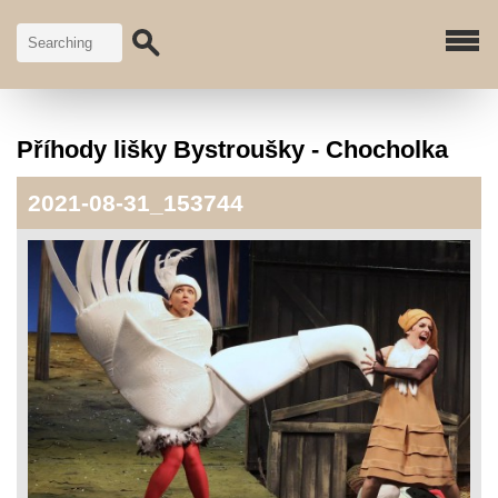
Příhody lišky Bystroušky - Chocholka
2021-08-31_153744