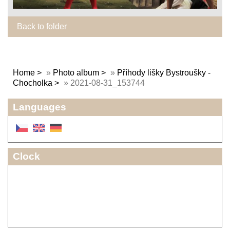
Back to folder
Home
»
Photo album
»
Příhody lišky Bystroušky -
Chocholka
»
2021-08-31_153744
Languages
Clock