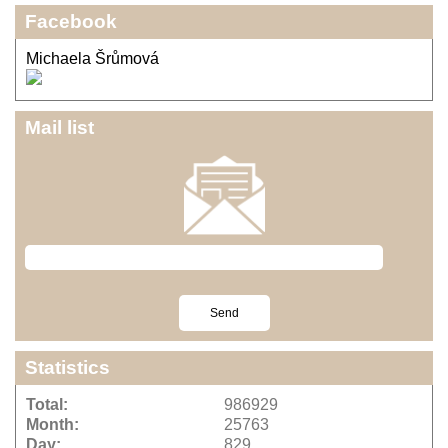
Facebook
Michaela Šrůmová
Mail list
Statistics
Total:
986929
Month:
25763
Day:
829