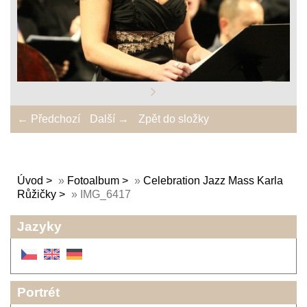
← Předchozí
Další →
Zpět do složky
Úvod
»
Fotoalbum
»
Celebration Jazz Mass Karla
Růžičky
»
IMG_6417
Jazyky
Portrét