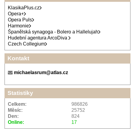
KlasikaPlus.cz
Opera+
Opera Puls
Harmonie
Španělská synagoga - Bolero a Hallelujah
Hudební agentura ArcoDiva
Czech Collegium
Kontakt
michaelasrum@atlas.cz
Statistiky
Celkem:
986826
Měsíc:
25752
Den:
824
Online:
17