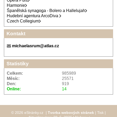
Opera Puls
Harmonie
Španělská synagoga - Bolero a Hallelujah
Hudební agentura ArcoDiva
Czech Collegium
Kontakt
michaelasrum@atlas.cz
Statistiky
Celkem:
985989
Měsíc:
25571
Den:
919
Online:
14
© 2026 eStránky.cz
|
Tvorba webových stránek
|
Tisk
|