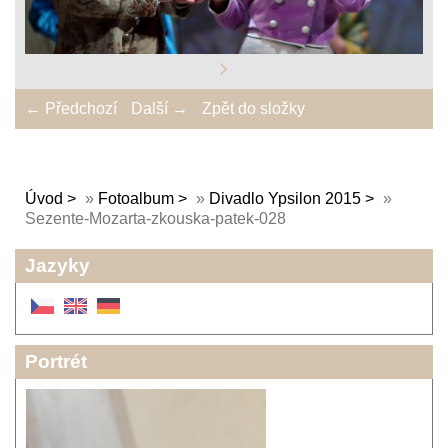
← Předchozí
Další →
Zpět do složky
Úvod
»
Fotoalbum
»
Divadlo Ypsilon 2015
»
Sezente-Mozarta-zkouska-patek-028
Jazyky
Portrét