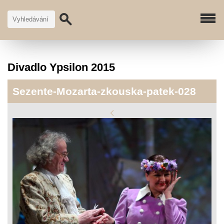
Divadlo Ypsilon 2015
Sezente-Mozarta-zkouska-patek-028