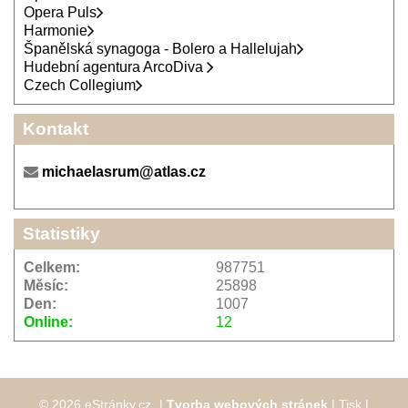
Opera Puls
Harmonie
Španělská synagoga - Bolero a Hallelujah
Hudební agentura ArcoDiva
Czech Collegium
Kontakt
michaelasrum@atlas.cz
Statistiky
Celkem:
987751
Měsíc:
25898
Den:
1007
Online:
12
© 2026 eStránky.cz
|
Tvorba webových stránek
|
Tisk
|