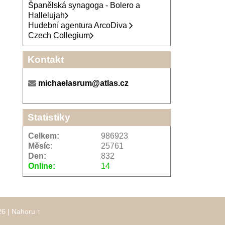
Španělská synagoga - Bolero a
Hallelujah
Hudební agentura ArcoDiva
Czech Collegium
Kontakt
michaelasrum@atlas.cz
Statistiky
Celkem:
986923
Měsíc:
25761
Den:
832
Online:
14
26
|
Nahoru ↑