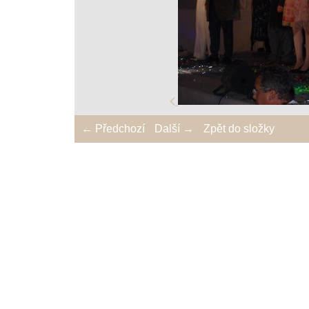
← Předchozí
Další →
Zpět do složky