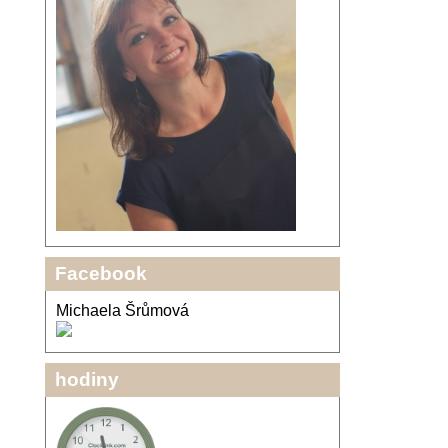
Facebook
Michaela Šrůmová
hodiny