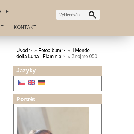
AFIE
TÍ
KONTAKT
Úvod
»
Fotoalbum
»
Il Mondo
della Luna - Flaminia
»
Znojmo 050
Jazyky
Portrét