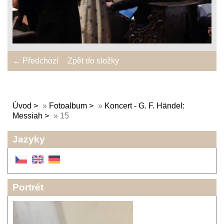
← Předchozí
Zpět do složky
Úvod
»
Fotoalbum
»
Koncert - G. F. Händel:
Messiah
»
15
Jazyky
Portrét