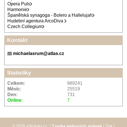
Opera Puls
Harmonie
Španělská synagoga - Bolero a Hallelujah
Hudební agentura ArcoDiva
Czech Collegium
Kontakt
michaelasrum@atlas.cz
Statistiky
Celkem:
989241
Měsíc:
25519
Den:
731
Online:
7
© 2026 eStránky.cz
|
Tvorba webových stránek
|
Tisk
|