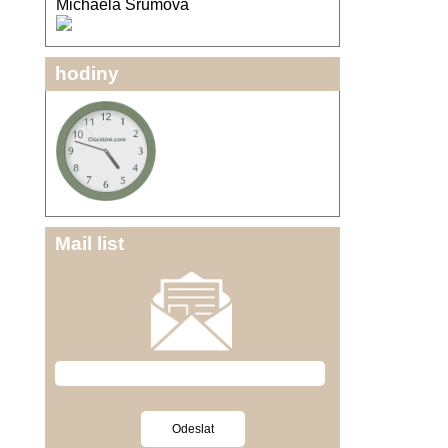
Michaela Šrůmová
hodiny
Mail list