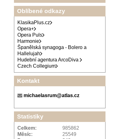
Oblíbené odkazy
KlasikaPlus.cz
Opera+
Opera Puls
Harmonie
Španělská synagoga - Bolero a
Hallelujah
Hudební agentura ArcoDiva
Czech Collegium
Kontakt
michaelasrum@atlas.cz
Statistiky
Celkem:
985862
Měsíc:
25549