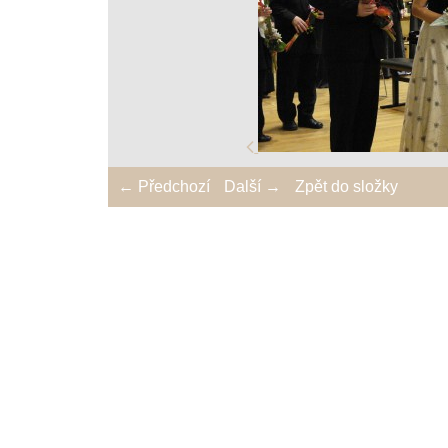
← Předchozí
Další →
Zpět do složky