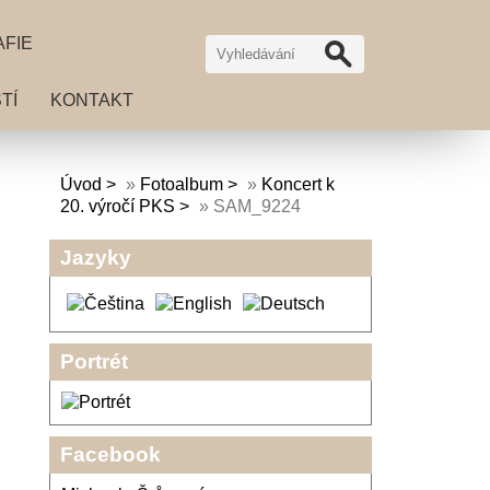
AFIE
TÍ
KONTAKT
Úvod
»
Fotoalbum
»
Koncert k
20. výročí PKS
»
SAM_9224
Jazyky
Portrét
Facebook