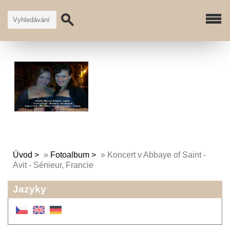
Úvod
»
Fotoalbum
»
Koncert v Abbaye of Saint -
Avit - Sénieur, Francie
Jazyky