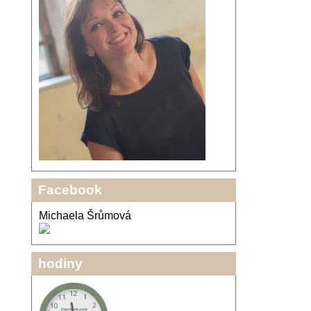
Facebook
Michaela Šrůmová
hodiny