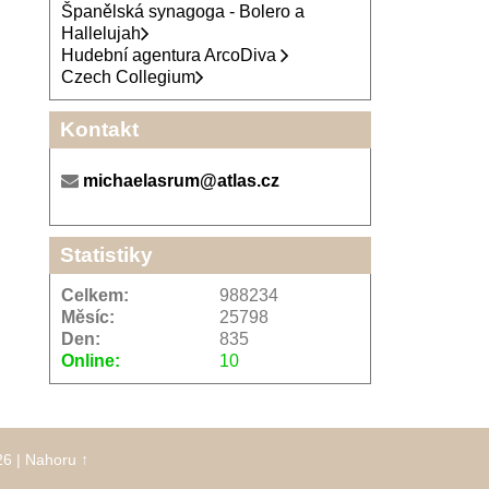
Španělská synagoga - Bolero a
Hallelujah
Hudební agentura ArcoDiva
Czech Collegium
Kontakt
michaelasrum@atlas.cz
Statistiky
Celkem:
988234
Měsíc:
25798
Den:
835
Online:
10
26
|
Nahoru ↑