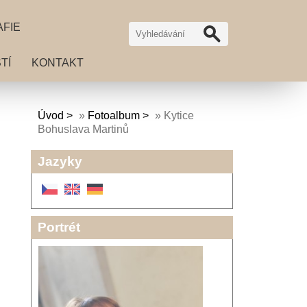
AFIE
TÍ
KONTAKT
Úvod
»
Fotoalbum
»
Kytice
Bohuslava Martinů
Jazyky
Portrét