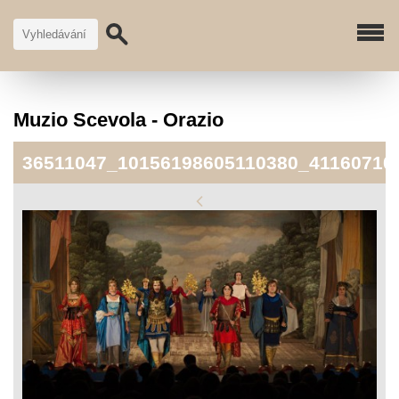
Muzio Scevola - Orazio
36511047_10156198605110380_41160710