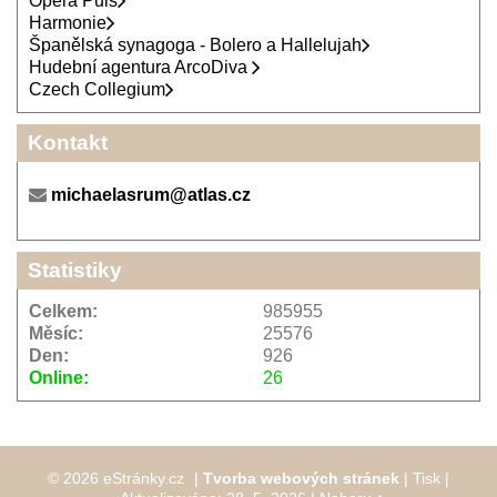
Opera Puls
Harmonie
Španělská synagoga - Bolero a Hallelujah
Hudební agentura ArcoDiva
Czech Collegium
Kontakt
michaelasrum@atlas.cz
Statistiky
Celkem:
985955
Měsíc:
25576
Den:
926
Online:
26
© 2026 eStránky.cz
|
Tvorba webových stránek
|
Tisk
|