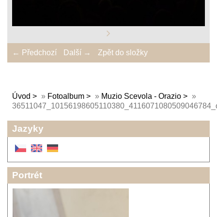
← Předchozí
Další →
Zpět do složky
Úvod
»
Fotoalbum
»
Muzio Scevola - Orazio
»
36511047_10156198605110380_4116071080509046784_
Jazyky
Portrét