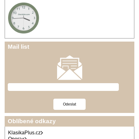
Mail list
Oblíbené odkazy
KlasikaPlus.cz
Opera+