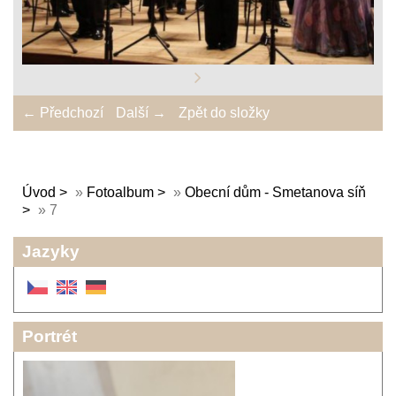
← Předchozí
Další →
Zpět do složky
Úvod
»
Fotoalbum
»
Obecní dům - Smetanova síň
»
7
Jazyky
Portrét