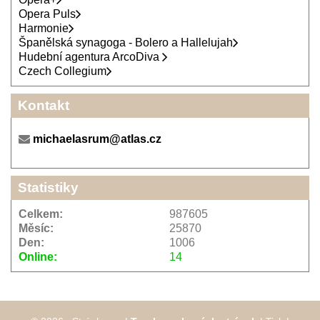
Opera Puls
Harmonie
Španělská synagoga - Bolero a Hallelujah
Hudební agentura ArcoDiva
Czech Collegium
Kontakt
michaelasrum@atlas.cz
Statistiky
Celkem:
987605
Měsíc:
25870
Den:
1006
Online:
14