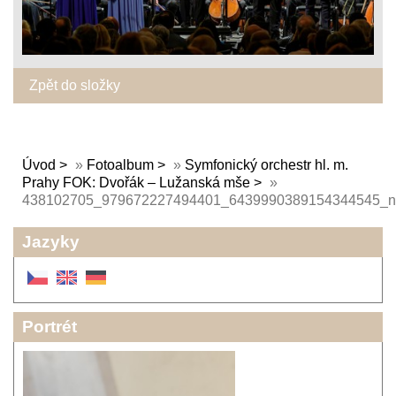
Zpět do složky
Úvod
»
Fotoalbum
»
Symfonický orchestr hl. m.
Prahy FOK: Dvořák – Lužanská mše
»
438102705_979672227494401_6439990389154344545_n
Jazyky
Portrét