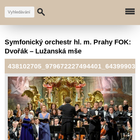
Symfonický orchestr hl. m. Prahy FOK:
Dvořák – Lužanská mše
438102705_979672227494401_643999038