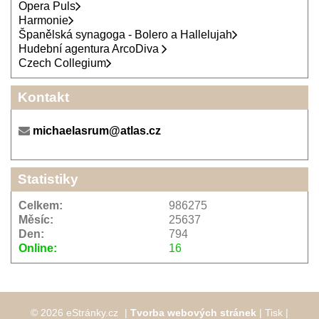
Opera Puls
Harmonie
Španělská synagoga - Bolero a Hallelujah
Hudební agentura ArcoDiva
Czech Collegium
Kontakt
michaelasrum@atlas.cz
Statistiky
Celkem:
986275
Měsíc:
25637
Den:
794
Online:
16
© 2026 eStránky.cz
|
Tvorba webových stránek
|
Tisk
|