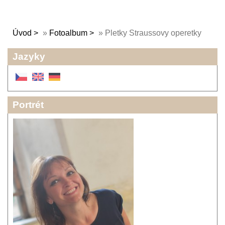
Úvod
»
Fotoalbum
»
Pletky Straussovy operetky
Jazyky
Portrét