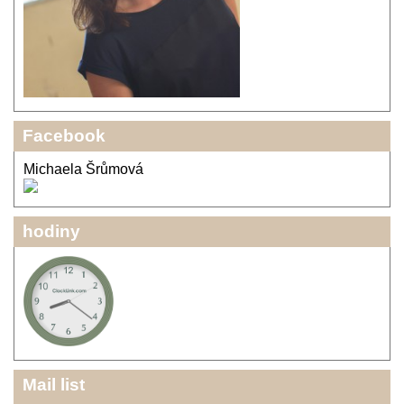
Facebook
Michaela Šrůmová
hodiny
Mail list