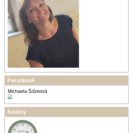
Facebook
Michaela Šrůmová
hodiny