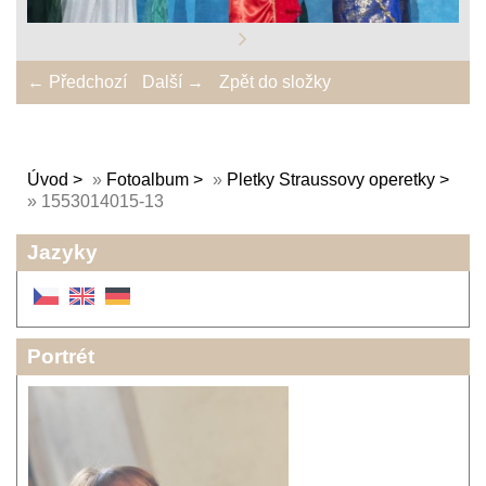
← Předchozí
Další →
Zpět do složky
Úvod
»
Fotoalbum
»
Pletky Straussovy operetky
»
1553014015-13
Jazyky
Portrét